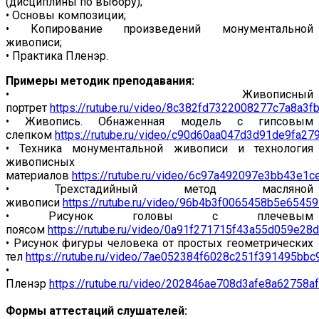
(дисциплины по выбору);
• Основы композиции;
• Копирование произведений монументальной
живописи;
• Практика Пленэр.
Примеры методик преподавания:
• Живописный
портрет
https://rutube.ru/video/8c382fd7322008277c7a8a3f
• Живопись. Обнаженная модель с гипсовым
слепком
https://rutube.ru/video/c90d60aa047d3d91de9fa27
• Техника монументальной живописи и технология
живописных
материалов
https://rutube.ru/video/6c97a492097e3bb43e1
• Трехстадийный метод масляной
живописи
https://rutube.ru/video/96b4b3f0065458b5e6545
• Рисунок головы с плечевым
поясом
https://rutube.ru/video/0a91f271715f43a55d059e28
• Рисунок фигуры человека от простых геометрических
тел
https://rutube.ru/video/7ae052384f6028c251f391495bbc
•
Пленэр
https://rutube.ru/video/202846ae708d3afe8a62758a
Формы аттестаций слушателей: